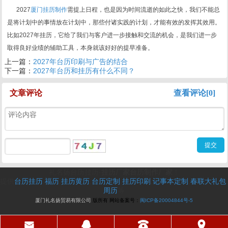
2027
厦门挂历制作
需提上日程，也是因为时间流逝的如此之快，我们不能总
是将计划中的事情放在计划中，那些付诸实践的计划，才能有效的发挥其效用。
比如2027年挂历，它给了我们与客户进一步接触和交流的机会，是我们进一步
取得良好业绩的辅助工具，本身就该好好的提早准备。
上一篇：
2027年台历印刷与广告的结合
下一篇：
2027年台历和挂历有什么不同？
文章评论
查看评论[0]
礼名扬台历挂历
-
挂历厂家
台历制作厂家
！
提供
台历
挂历
,
福历
,
挂历黄历
,
台历定制
,
挂历印刷
,
记事本定制
,
春联大礼包
,
周历
等
厦门礼名扬贸易有限公司
版所有
网站备案号
：
闽ICP
备20004844号-5
󰄸
󰇇
󰇯
󰅊