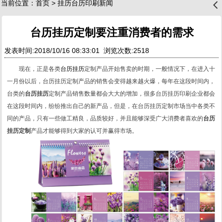
当前位置：
首页
>
挂历台历印刷新闻
󰊒
台历挂历定制要注重消费者的需求
发表时间:2018/10/16 08:33:01 浏览次数:2518
现在，正是各类
台历挂历
定制产品开始售卖的时期，一般情况下，在进入十
一月份以后，台历挂历定制产品的销售会变得越来越火爆，每年在这段时间内，
台类的
台历挂历
定制产品销售数量都会大大的增加，很多台历挂历印刷企业都会
在这段时间内，纷纷推出自己的新产品，但是，在台历挂历定制市场当中各类不
同的产品，只有一些做工精良，品质较好，并且能够深受广大消费者喜欢的
台历
挂历定制
产品才能够得到大家的认可并赢得市场。