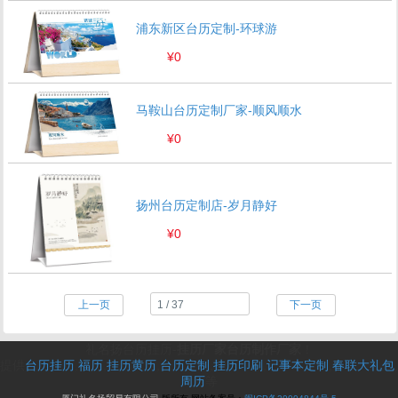
浦东新区台历定制-环球游
¥0
马鞍山台历定制厂家-顺风顺水
¥0
扬州台历定制店-岁月静好
¥0
上一页
下一页
礼名扬台历挂历
-
挂历厂家
台历制作厂家
！
提供
台历
挂历
,
福历
,
挂历黄历
,
台历定制
,
挂历印刷
,
记事本定制
,
春联大礼包
,
周历
等