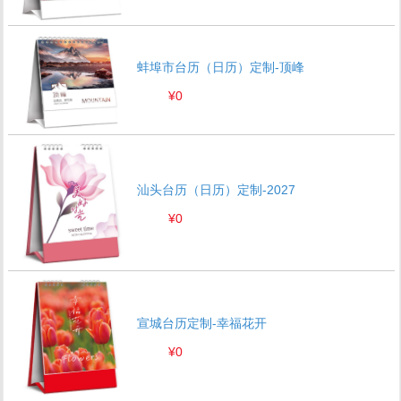
蚌埠市台历（日历）定制-顶峰
¥0
汕头台历（日历）定制-2027
¥0
宣城台历定制-幸福花开
¥0