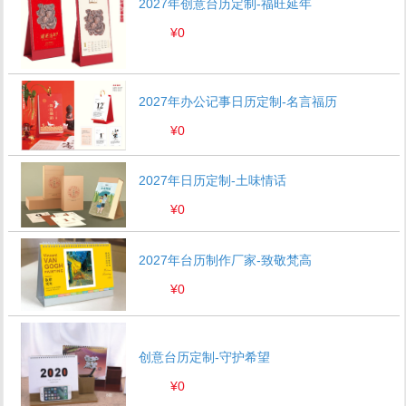
2027年创意台历定制-福旺延年
¥0
2027年办公记事日历定制-名言福历
¥0
2027年日历定制-土味情话
¥0
2027年台历制作厂家-致敬梵高
¥0
创意台历定制-守护希望
¥0