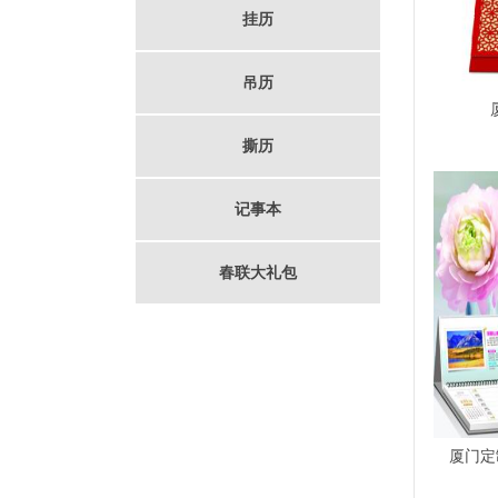
挂历
吊历
撕历
记事本
春联大礼包
厦门定