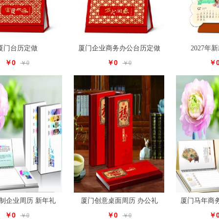
厦门台历定做
厦门企业商务办公台历定做
2027年
￥0
￥0
￥
￥0
￥0
制企业周历 新年礼
厦门创意桌面周历 办公礼
厦门马年商
￥0
￥0
￥
￥0
￥0