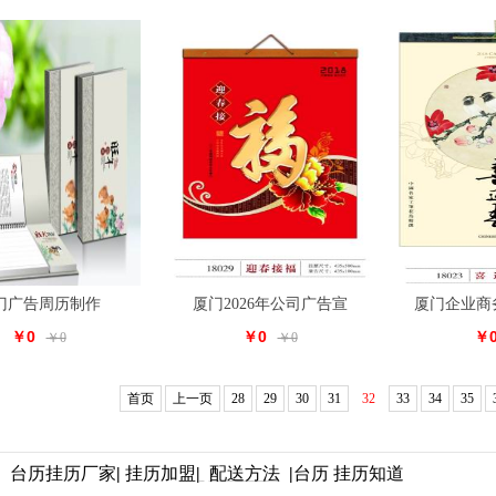
门广告周历制作
厦门2026年公司广告宣
厦门企业商
￥0
￥0
￥
￥0
￥0
首页
上一页
28
29
30
31
32
33
34
35
台历挂历
厂家
|
挂
历
加
盟
|
配
送方法
|
台历 挂历知道